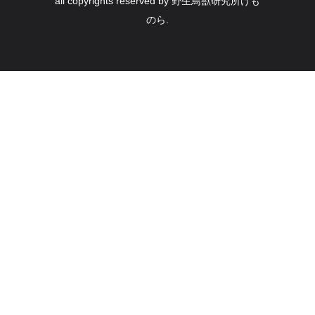
all copyrights reserved by 野生鳥獣研究所けも
のら.