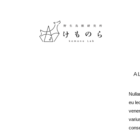
A
Nulla
eu le
venen
variu
conse